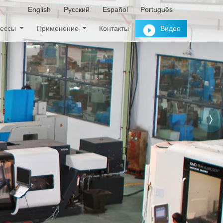
English
Русский
Español
Português
рессы
Применение
Контакты
Видео
гидравлических
илием от 10 до 10 000 тонн —
е потребности вашего бизнеса