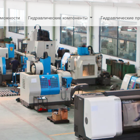
зможности
Гидравлические компоненты
Гидравлические п
Производитель 
прессов
Гидравлические прессы под заказ, с ус
масштабируемые решения под растущи
Узнать больше