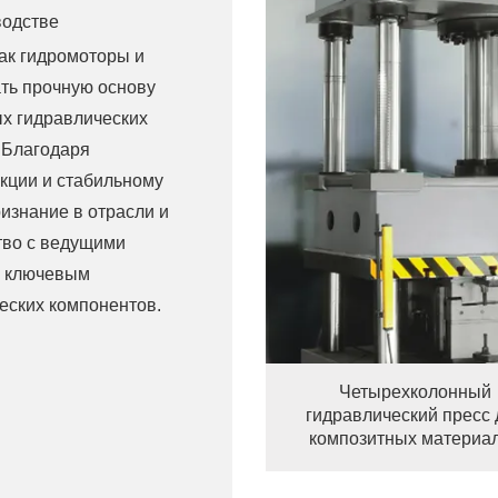
водстве
как гидромоторы и
ать прочную основу
х гидравлических
 Благодаря
кции и стабильному
ризнание в отрасли и
тво с ведущими
в ключевым
еских компонентов.
Четырехколонный
гидравлический пресс 
композитных материа