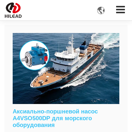

Аксиально-поршневой насос
A4VSO500DP для морского
оборудования