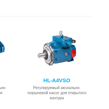
HL-A4VSO
ьно-
Регулируемый аксиально-
Н
ля
поршневой насос для открытого
пор
а
контура