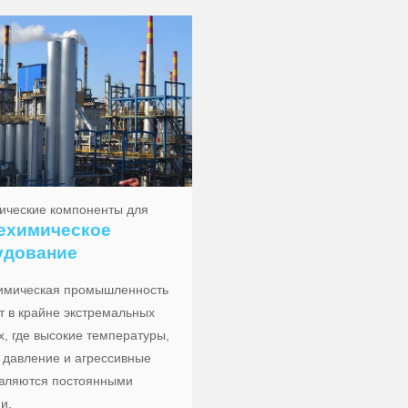
ические компоненты для
ехимическое
удование
имическая промышленность
т в крайне экстремальных
х, где высокие температуры,
 давление и агрессивные
вляются постоянными
и.