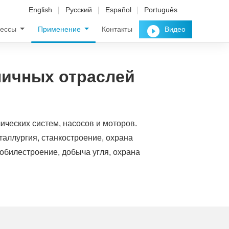
English
Русский
Español
Português
рессы
Применение
Контакты
Видео
личных отраслей
ческих систем, насосов и моторов.
таллургия, станкостроение, охрана
билестроение, добыча угля, охрана