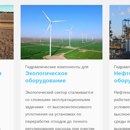
Гидравлические компоненты для
Гидравл
я
Экологическое
Нефт
оборудование
обор
Экологический сектор сталкивается
Нефтех
со сложными эксплуатационными
работае
задачами - от высокоинтенсивного
условия
уплотнения на установках по
высокое
переработке отходов до точного
среды я
х
регулирования расхода при очистке
вызовам