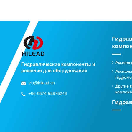
Гидра
компо
Аксиаль
Гидравлические компоненты и
решения для оборудования
Аксиаль
гидромо
vip@hilead.cn
Другие 
компон
+86-0574-55876243
Гидрав