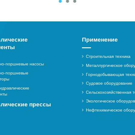
влические
Применение
ненты
Строительная техника
но-поршневые насосы
Металлургическое обор
но-поршневые
Горнодобывающая техн
торы
Судовое оборудование
гидравлические
Сельскохозяйственная т
енты
Экологическое оборудо
лические прессы
Нефтехимическое обор