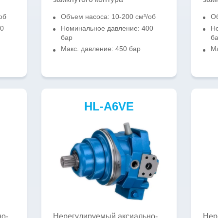
об
Объем насоса: 10-200 см³/об
Об
00
Номинальное давление: 400
Но
бар
б
Макс. давление: 450 бар
Ма
HL-A6VE
о-
Нерегулируемый аксиально-
Нер