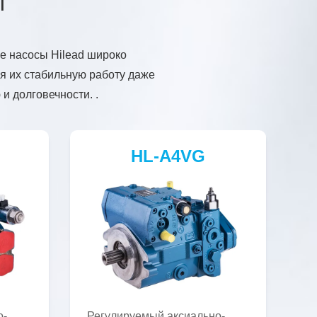
ы
е насосы Hilead широко
я их стабильную работу даже
и долговечности. .
HL-A4VG
о-
Регулируемый аксиально-