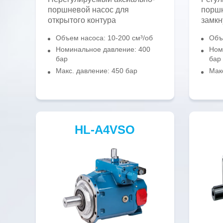
поршневой насос для
поршн
открытого контура
замкн
Объем насоса: 10-200 см³/об
Объ
Номинальное давление: 400
Ном
бар
бар
Макс. давление: 450 бар
Мак
HL-A4VSO