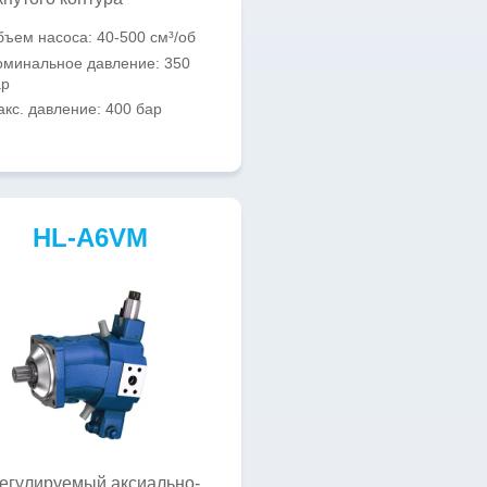
ъем насоса: 40-500 см³/об
минальное давление: 350
ар
кс. давление: 400 бар
HL-A6VM
егулируемый аксиально-