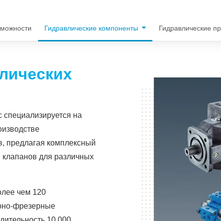
зможности
Гидравлические компоненты
Гидравлические п
лических
c специализируется на
оизводстве
в, предлагая комплексный
 клапанов для различных
лее чем 120
арно-фрезерные
дительность 10 000