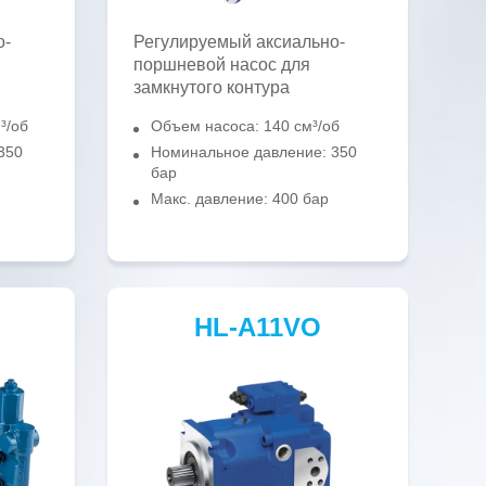
о-
Регулируемый аксиально-
поршневой насос для
замкнутого контура
³/об
Объем насоса: 140 см³/об
350
Номинальное давление: 350
бар
Макс. давление: 400 бар
HL-A11VO