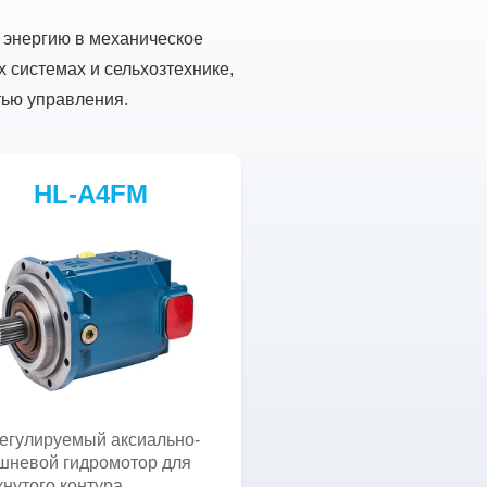
 энергию в механическое
 системах и сельхозтехнике,
тью управления.
HL-A4FM
егулируемый аксиально-
шневой гидромотор для
кнутого контура