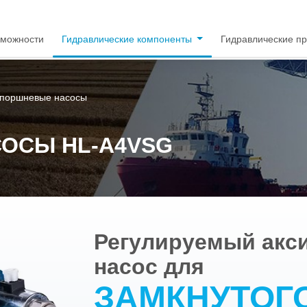
зможности
Гидравлические компоненты
Гидравлические п
-поршневые насосы
СОСЫ HL-A4VSG
Регулируемый акс
насос для
ЗАМКНУТОГ