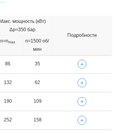
Макс. мощность (кВт)
Δp=350 бар
Подробности
n=n
n=1500 об/
max
мин
86
35
132
62
190
109
252
158