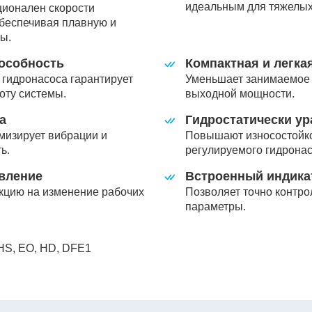
идеальным для тяжелых
ционален скорости
беспечивая плавную и
ы.
особность
Компактная и легка
гидронасоса гарантирует
Уменьшает занимаемое 
оту системы.
выходной мощности.
а
Гидростатически у
мизирует вибрации и
Повышают износостойко
ь.
регулируемого гидронас
вление
Встроенный индика
кцию на изменение рабочих
Позволяет точно контро
параметры.
 HS, EO, HD, DFE1