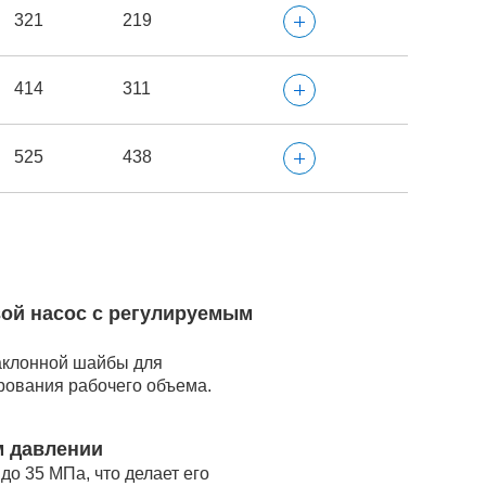
321
219
414
311
525
438
ой насос с регулируемым
аклонной шайбы для
рования рабочего объема.
м давлении
о 35 МПа, что делает его