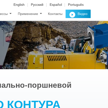
English
Русский
Español
Português
рессы
Применение
Контакты
Видео
иально-поршневой
О КОНТУРА