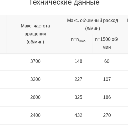
Технические данные
Макс. объемный расход
Макс. частота
(л/мин)
вращения
n=n
n=1500 об/
max
(об/мин)
мин
3700
148
60
3200
227
107
2600
325
186
2400
432
270