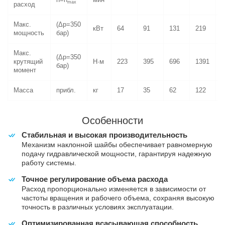
n=n
мин
max
расход
Макс.
(Δp=350
кВт
64
91
131
219
мощность
бар)
Макс.
(Δp=350
крутящий
Н·м
223
395
696
1391
бар)
момент
Масса
прибл.
кг
17
35
62
122
Особенности
Стабильная и высокая производительность
Механизм наклонной шайбы обеспечивает равномерную
подачу гидравлической мощности, гарантируя надежную
работу системы.
Точное регулирование объема расхода
Расход пропорционально изменяется в зависимости от
частоты вращения и рабочего объема, сохраняя высокую
точность в различных условиях эксплуатации.
Оптимизированная всасывающая способность