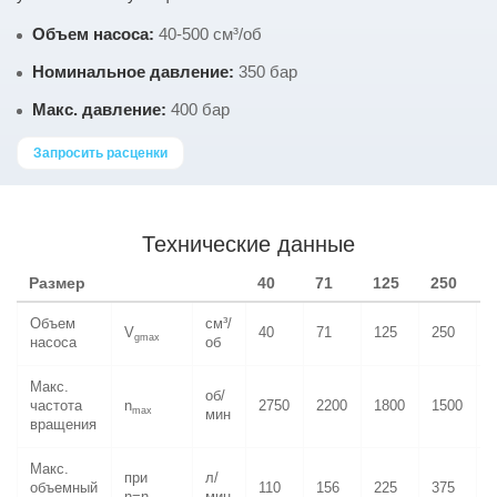
Объем насоса:
40-500 см³/об
Номинальное давление:
350 бар
Макс. давление:
400 бар
Запросить расценки
Технические данные
Размер
40
71
125
250
Объем
см³/
V
40
71
125
250
gmax
насоса
об
Макс.
об/
частота
n
2750
2200
1800
1500
max
мин
вращения
Макс.
при
л/
объемный
110
156
225
375