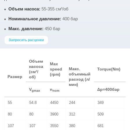
Объем насоса:
55-355 см³/об
Номинальное давление:
400 бар
Макс. давление:
450 бар
Запросить расценки
Объем
Max
насоса
Макс.
speed
Torque(Nm)
(см³/
объемный
(rpm)
Размер
об)
расход (л/
мин)
Δ
V
n
Δp=400бар
gmax
nom
б
55
54.8
4450
244
349
3
80
80
3900
312
509
4
107
107
3550
380
681
5