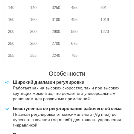
140
140
3250
455
891
7
160
160
3100
496
1019
8
200
200
2900
580
1273
1
250
250
2700
675
-
1
355
355
2240
795
-
1
Особенности
Широкий диапазон регулировки
Работает как на высоких скоростях, так и при высоких
крутящих моментах, что делает его универсальным
решением для различных применений.
Бесступенчатое регулирование рабочего объема
Плавная регулировка от максимального (Vg max) до
нулевого значения (Vg min=0) для точного управления
гидравликой.